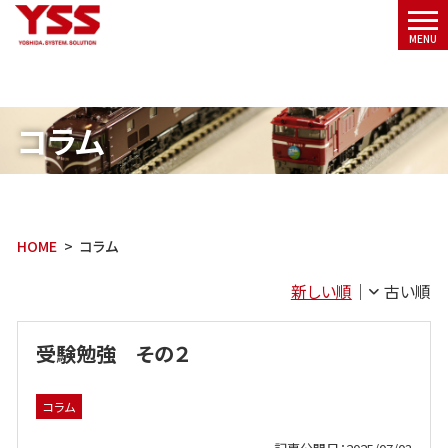
メニ
MENU
ュー
コラム
HOME
コラム
新しい順
古い順
受験勉強 その２
コラム